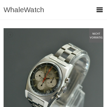
WhaleWatch
Toggle Menu
+
NICHT
VORRÄTIG