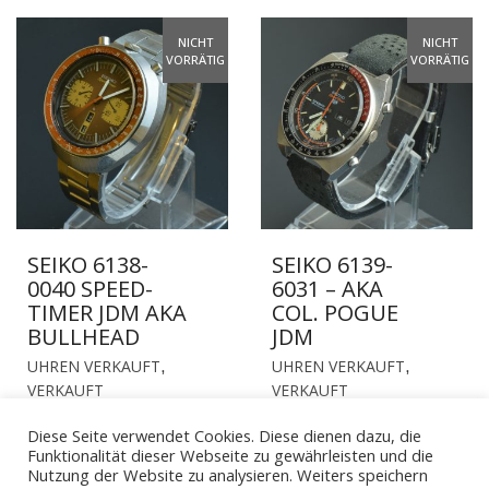
WEIST
MEHRERE
NICHT
NICHT
VARIANTEN
VORRÄTIG
VORRÄTIG
AUF.
DIE
OPTIONEN
KÖNNEN
AUF
DER
PRODUKTSEITE
GEWÄHLT
SEIKO 6138-
SEIKO 6139-
WERDEN
0040 SPEED-
6031 – AKA
TIMER JDM AKA
COL. POGUE
BULLHEAD
JDM
UHREN VERKAUFT
UHREN VERKAUFT
,
,
VERKAUFT
VERKAUFT
Diese Seite verwendet Cookies. Diese dienen dazu, die
Funktionalität dieser Webseite zu gewährleisten und die
Nutzung der Website zu analysieren. Weiters speichern