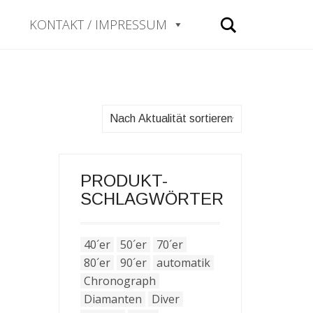
Search
KONTAKT / IMPRESSUM
Nach Aktualität sortieren
PRODUKT-
SCHLAGWÖRTER
40´er
50´er
70´er
80´er
90´er
automatik
Chronograph
Diamanten
Diver