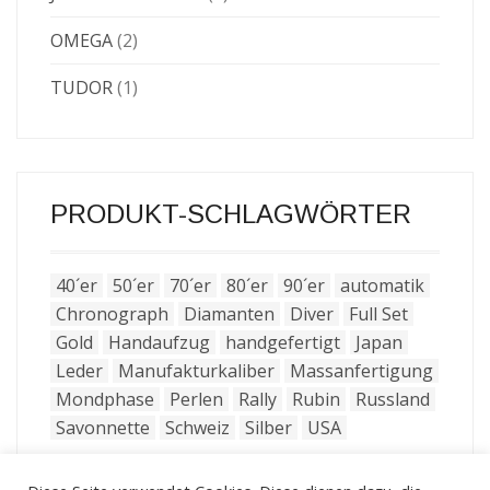
OMEGA
(2)
TUDOR
(1)
PRODUKT-SCHLAGWÖRTER
40´er
50´er
70´er
80´er
90´er
automatik
Chronograph
Diamanten
Diver
Full Set
Gold
Handaufzug
handgefertigt
Japan
Leder
Manufakturkaliber
Massanfertigung
Mondphase
Perlen
Rally
Rubin
Russland
Savonnette
Schweiz
Silber
USA