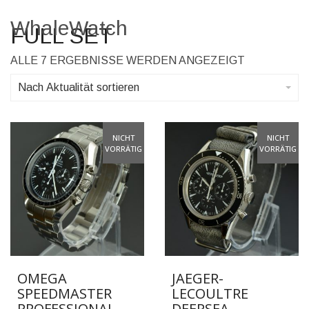
WhaleWatch
Toggle Menu
FULL SET
NACH
ALLE 7 ERGEBNISSE WERDEN ANGEZEIGT
AKTUALITÄ
SORTIERT
Nach Aktualität sortieren
NICHT
NICHT
VORRÄTIG
VORRÄTIG
OMEGA
JAEGER-
SPEEDMASTER
LECOULTRE
PROFESSIONAL
DEEPSEA