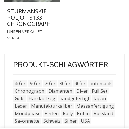
STURMANSKIE
POLJOT 3133
CHRONOGRAPH
UHREN VERKAUFT
,
VERKAUFT
PRODUKT-SCHLAGWÖRTER
40´er
50´er
70´er
80´er
90´er
automatik
Chronograph
Diamanten
Diver
Full Set
Gold
Handaufzug
handgefertigt
Japan
Leder
Manufakturkaliber
Massanfertigung
Mondphase
Perlen
Rally
Rubin
Russland
Savonnette
Schweiz
Silber
USA