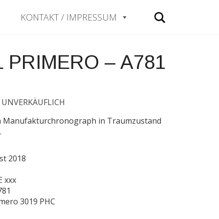
Search
KONTAKT / IMPRESSUM
L PRIMERO – A781
UNVERKÄUFLICH
,
th Manufakturchronograph in Traumzustand
.
ust 2018
E xxx
781
rimero 3019 PHC