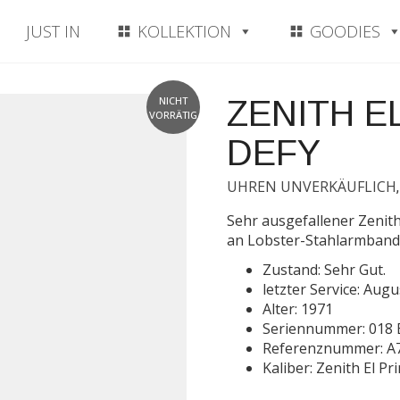
JUST IN
KOLLEKTION
GOODIES
NICHT
ZENITH E
VORRÄTIG
DEFY
UHREN UNVERKÄUFLICH
Sehr ausgefallener Zeni
an Lobster-Stahlarmband
Zustand: Sehr Gut.
letzter Service: Aug
Alter: 1971
Seriennummer: 018 
Referenznummer: A
Kaliber: Zenith El P